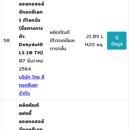
แอลกอฮอล์
อีทอกซีเลท
1 กิโลกรัม
(ชื่อทางการ
ผลิตภัณฑ์
ค้า:
21.05 L
ดู
58.
ปิโตรเคมีและ
ข้อมูล
Dehydol®
H2O eq.
การกลั่น
LS 10 TH)
07 ธันวาคม
2564
บริษัท ไทย อี
ทอกซีเลท
จำกัด
ผลิตภัณฑ์
แฟตตี้
แอลกอฮอล์
อีทอกซีเลท