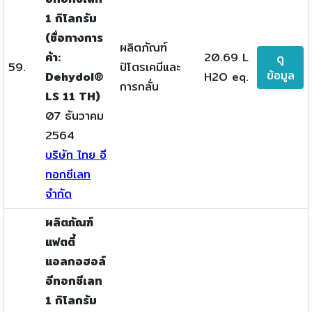
1 กิโลกรัม
(ชื่อทางการ
ผลิตภัณฑ์
ค้า:
20.69 L
ดู
59.
ปิโตรเคมีและ
ข้อมูล
Dehydol®
H2O eq.
การกลั่น
LS 11 TH)
07 ธันวาคม
2564
บริษัท ไทย อี
ทอกซีเลท
จำกัด
ผลิตภัณฑ์
แฟตตี้
แอลกอฮอล์
อีทอกซีเลท
1 กิโลกรัม