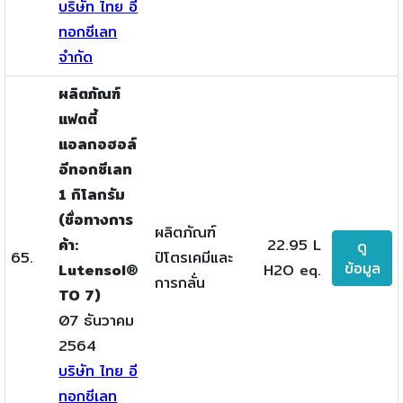
บริษัท ไทย อี
ทอกซีเลท
จำกัด
ผลิตภัณฑ์
แฟตตี้
แอลกอฮอล์
อีทอกซีเลท
1 กิโลกรัม
(ชื่อทางการ
ผลิตภัณฑ์
ค้า:
22.95 L
ดู
65.
ปิโตรเคมีและ
ข้อมูล
Lutensol®
H2O eq.
การกลั่น
TO 7)
07 ธันวาคม
2564
บริษัท ไทย อี
ทอกซีเลท