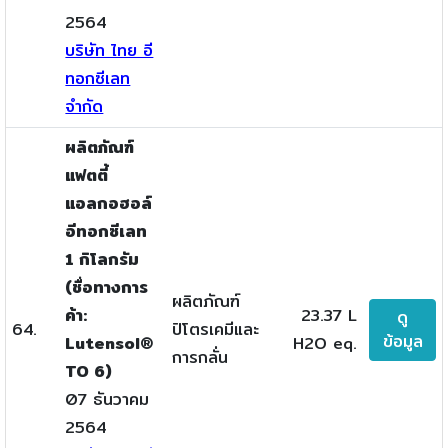
2564
บริษัท ไทย อี
ทอกซีเลท
จำกัด
ผลิตภัณฑ์
แฟตตี้
แอลกอฮอล์
อีทอกซีเลท
1 กิโลกรัม
(ชื่อทางการ
ผลิตภัณฑ์
ค้า:
23.37 L
ดู
64.
ปิโตรเคมีและ
ข้อมูล
Lutensol®
H2O eq.
การกลั่น
TO 6)
07 ธันวาคม
2564