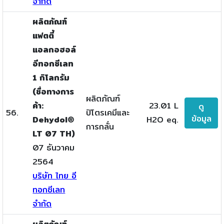
จำกัด
ผลิตภัณฑ์
แฟตตี้
แอลกอฮอล์
อีทอกซีเลท
1 กิโลกรัม
(ชื่อทางการ
ผลิตภัณฑ์
ค้า:
23.01 L
ดู
56.
ปิโตรเคมีและ
ข้อมูล
Dehydol®
H2O eq.
การกลั่น
LT 07 TH)
07 ธันวาคม
2564
บริษัท ไทย อี
ทอกซีเลท
จำกัด