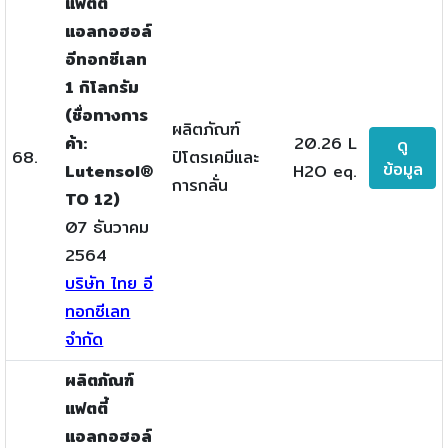
แฟตตี้
แอลกอฮอล์
อีทอกซีเลท
1 กิโลกรัม
(ชื่อทางการ
ผลิตภัณฑ์
ค้า:
20.26 L
ดู
68.
ปิโตรเคมีและ
ข้อมูล
Lutensol®
H2O eq.
การกลั่น
TO 12)
07 ธันวาคม
2564
บริษัท ไทย อี
ทอกซีเลท
จำกัด
ผลิตภัณฑ์
แฟตตี้
แอลกอฮอล์