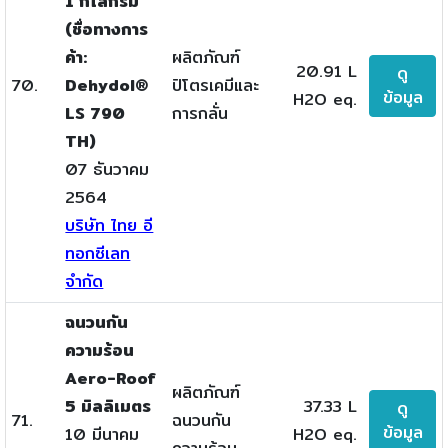
1 กิโลกรัม
(ชื่อทางการ
ค้า:
ผลิตภัณฑ์
20.91 L
ดู
70.
Dehydol®
ปิโตรเคมีและ
ข้อมูล
H2O eq.
LS 790
การกลั่น
TH)
07 ธันวาคม
2564
บริษัท ไทย อี
ทอกซีเลท
จำกัด
ฉนวนกัน
ความร้อน
Aero-Roof
ผลิตภัณฑ์
5 มิลลิเมตร
37.33 L
ดู
71.
ฉนวนกัน
ข้อมูล
10 มีนาคม
H2O eq.