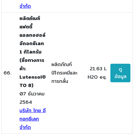
จำกัด
ผลิตภัณฑ์
แฟตตี้
แอลกอฮอล์
อีทอกซีเลท
1 กิโลกรัม
(ชื่อทางการ
ผลิตภัณฑ์
ค้า:
21.63 L
ดู
66.
ปิโตรเคมีและ
ข้อมูล
Lutensol®
H2O eq.
การกลั่น
TO 8)
07 ธันวาคม
2564
บริษัท ไทย อี
ทอกซีเลท
จำกัด