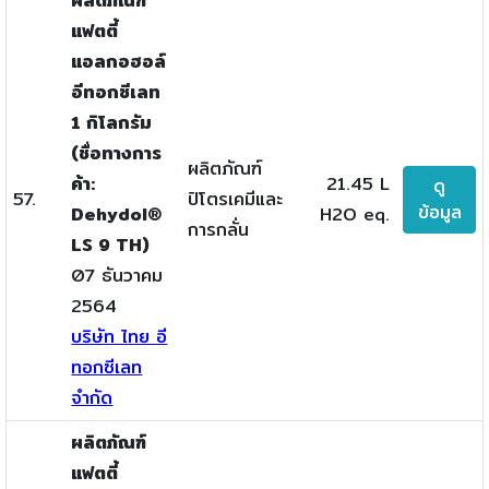
ผลิตภัณฑ์
แฟตตี้
แอลกอฮอล์
อีทอกซีเลท
1 กิโลกรัม
(ชื่อทางการ
ผลิตภัณฑ์
ค้า:
21.45 L
ดู
57.
ปิโตรเคมีและ
ข้อมูล
Dehydol®
H2O eq.
การกลั่น
LS 9 TH)
07 ธันวาคม
2564
บริษัท ไทย อี
ทอกซีเลท
จำกัด
ผลิตภัณฑ์
แฟตตี้