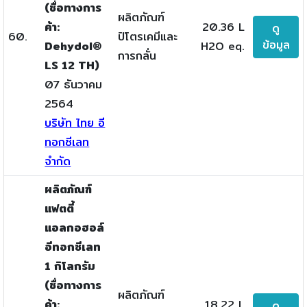
(ชื่อทางการ
ผลิตภัณฑ์
ค้า:
20.36 L
ดู
60.
ปิโตรเคมีและ
ข้อมูล
Dehydol®
H2O eq.
การกลั่น
LS 12 TH)
07 ธันวาคม
2564
บริษัท ไทย อี
ทอกซีเลท
จำกัด
ผลิตภัณฑ์
แฟตตี้
แอลกอฮอล์
อีทอกซีเลท
1 กิโลกรัม
(ชื่อทางการ
ผลิตภัณฑ์
ค้า:
18.22 L
ดู