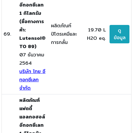
อีทอกซีเลท
1 กิโลกรัม
(ชื่อทางการ
ผลิตภัณฑ์
ค้า:
19.70 L
ดู
69.
ปิโตรเคมีและ
ข้อมูล
Lutensol®
H2O eq.
การกลั่น
TO 89)
07 ธันวาคม
2564
บริษัท ไทย อี
ทอกซีเลท
จำกัด
ผลิตภัณฑ์
แฟตตี้
แอลกอฮอล์
อีทอกซีเลท