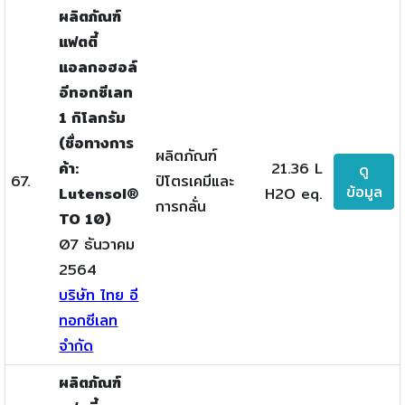
ผลิตภัณฑ์
แฟตตี้
แอลกอฮอล์
อีทอกซีเลท
1 กิโลกรัม
(ชื่อทางการ
ผลิตภัณฑ์
ค้า:
21.36 L
ดู
67.
ปิโตรเคมีและ
ข้อมูล
Lutensol®
H2O eq.
การกลั่น
TO 10)
07 ธันวาคม
2564
บริษัท ไทย อี
ทอกซีเลท
จำกัด
ผลิตภัณฑ์