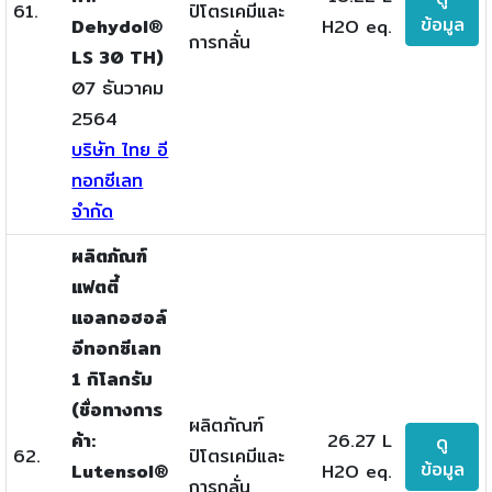
61.
ปิโตรเคมีและ
ข้อมูล
Dehydol®
H2O eq.
การกลั่น
LS 30 TH)
07 ธันวาคม
2564
บริษัท ไทย อี
ทอกซีเลท
จำกัด
ผลิตภัณฑ์
แฟตตี้
แอลกอฮอล์
อีทอกซีเลท
1 กิโลกรัม
(ชื่อทางการ
ผลิตภัณฑ์
ค้า:
26.27 L
ดู
62.
ปิโตรเคมีและ
ข้อมูล
Lutensol®
H2O eq.
การกลั่น