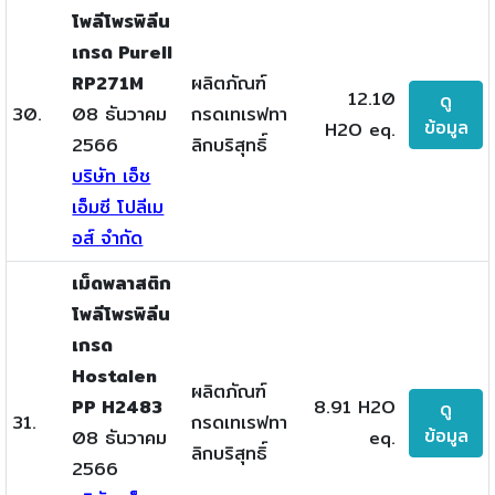
โพลีโพรพิลีน
เกรด Purell
RP271M
ผลิตภัณฑ์
12.10
ดู
30.
08 ธันวาคม
กรดเทเรฟทา
ข้อมูล
H2O eq.
2566
ลิกบริสุทธิ์
บริษัท เอ็ช
เอ็มซี โปลีเม
อส์ จำกัด
เม็ดพลาสติก
โพลีโพรพิลีน
เกรด
Hostalen
ผลิตภัณฑ์
PP H2483
8.91 H2O
ดู
31.
กรดเทเรฟทา
ข้อมูล
08 ธันวาคม
eq.
ลิกบริสุทธิ์
2566