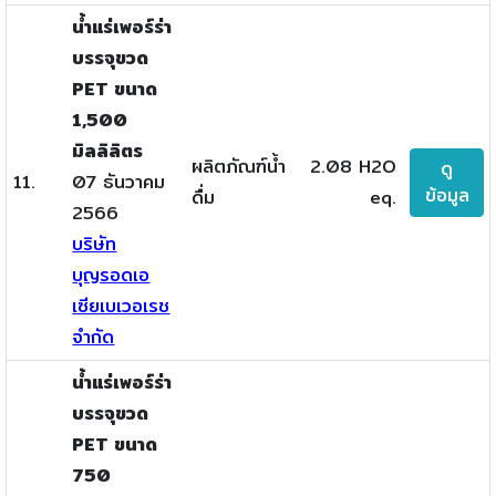
น้ำแร่เพอร์ร่า
บรรจุขวด
PET ขนาด
1,500
มิลลิลิตร
ผลิตภัณฑ์น้ำ
2.08 H2O
ดู
11.
07 ธันวาคม
ข้อมูล
ดื่ม
eq.
2566
บริษัท
บุญรอดเอ
เซียเบเวอเรช
จำกัด
น้ำแร่เพอร์ร่า
บรรจุขวด
PET ขนาด
750