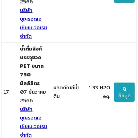
2566
บริษัท
บุญรอดเอ
เซียเบเวอเรช
จำกัด
น้ำดื่มสิงห์
บรรจุขวด
PET ขนาด
750
มิลลิลิตร
ผลิตภัณฑ์น้ำ
1.33 H2O
ดู
17.
07 ธันวาคม
ข้อมูล
ดื่ม
eq.
2566
บริษัท
บุญรอดเอ
เซียเบเวอเรช
จำกัด