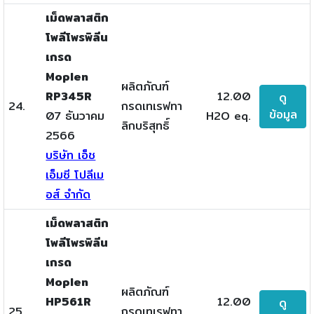
เม็ดพลาสติก
โพลีโพรพิลีน
เกรด
Moplen
ผลิตภัณฑ์
RP345R
12.00
ดู
24.
กรดเทเรฟทา
ข้อมูล
07 ธันวาคม
H2O eq.
ลิกบริสุทธิ์
2566
บริษัท เอ็ช
เอ็มซี โปลีเม
อส์ จำกัด
เม็ดพลาสติก
โพลีโพรพิลีน
เกรด
Moplen
ผลิตภัณฑ์
HP561R
12.00
ดู
25.
กรดเทเรฟทา