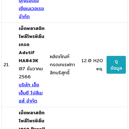
บุญรอดเอ
เซียเบเวอเรช
จำกัด
เม็ดพลาสติก
โพลีโพรพิลีน
เกรด
Adstif
ผลิตภัณฑ์
HA843K
12.0 H2O
ดู
21.
กรดเทเรฟทา
ข้อมูล
07 ธันวาคม
eq.
ลิกบริสุทธิ์
2566
บริษัท เอ็ช
เอ็มซี โปลีเม
อส์ จำกัด
เม็ดพลาสติก
โพลีโพรพิลีน
เกรด Purell