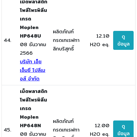
เม็ดพลาสติก
โพลีโพรพิลีน
เกรด
Moplen
ผลิตภัณฑ์
HP648U
12.10
ดู
44.
กรดเทเรฟทา
ข้อมูล
08 ธันวาคม
H2O eq.
ลิกบริสุทธิ์
2566
บริษัท เอ็ช
เอ็มซี โปลีเม
อส์ จำกัด
เม็ดพลาสติก
โพลีโพรพิลีน
เกรด
Moplen
ผลิตภัณฑ์
HP648N
12.00
ดู
45.
กรดเทเรฟทา
ข้อมูล
08 ธันวาคม
H2O eq.