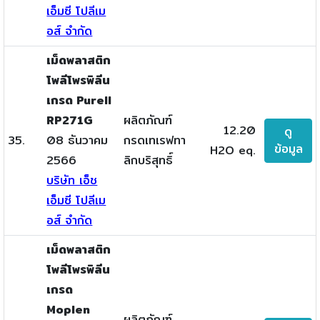
เอ็มซี โปลีเม
อส์ จำกัด
เม็ดพลาสติก
โพลีโพรพิลีน
เกรด Purell
RP271G
ผลิตภัณฑ์
12.20
ดู
35.
08 ธันวาคม
กรดเทเรฟทา
ข้อมูล
H2O eq.
2566
ลิกบริสุทธิ์
บริษัท เอ็ช
เอ็มซี โปลีเม
อส์ จำกัด
เม็ดพลาสติก
โพลีโพรพิลีน
เกรด
Moplen
ผลิตภัณฑ์