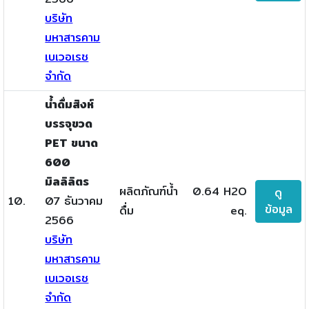
บริษัท
มหาสารคาม
เบเวอเรช
จำกัด
น้ำดื่มสิงห์
บรรจุขวด
PET ขนาด
600
มิลลิลิตร
ผลิตภัณฑ์น้ำ
0.64 H2O
ดู
10.
07 ธันวาคม
ข้อมูล
ดื่ม
eq.
2566
บริษัท
มหาสารคาม
เบเวอเรช
จำกัด