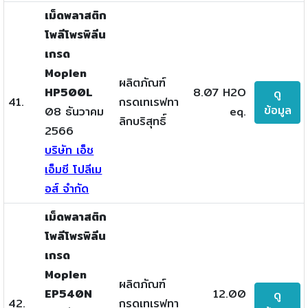
เม็ดพลาสติก
โพลีโพรพิลีน
เกรด
Moplen
ผลิตภัณฑ์
HP500L
8.07 H2O
ดู
41.
กรดเทเรฟทา
ข้อมูล
08 ธันวาคม
eq.
ลิกบริสุทธิ์
2566
บริษัท เอ็ช
เอ็มซี โปลีเม
อส์ จำกัด
เม็ดพลาสติก
โพลีโพรพิลีน
เกรด
Moplen
ผลิตภัณฑ์
EP540N
12.00
ดู
42.
กรดเทเรฟทา