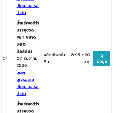
เซียเบเวอเรช
จำกัด
น้ำแร่เพอร์ร่า
บรรจุขวด
PET ขนาด
500
มิลลิลิตร
ผลิตภัณฑ์น้ำ
0.95 H2O
ดู
14.
07 ธันวาคม
ข้อมูล
ดื่ม
eq.
2566
บริษัท
บุญรอดเอ
เซียเบเวอเรช
จำกัด
น้ำแร่เพอร์ร่า
บรรจุขวด