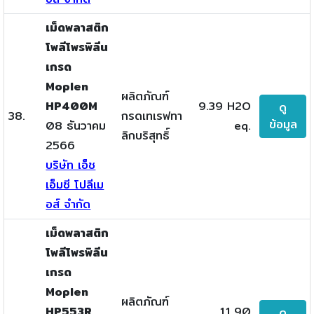
เม็ดพลาสติก
โพลีโพรพิลีน
เกรด
Moplen
ผลิตภัณฑ์
HP400M
9.39 H2O
ดู
38.
กรดเทเรฟทา
ข้อมูล
08 ธันวาคม
eq.
ลิกบริสุทธิ์
2566
บริษัท เอ็ช
เอ็มซี โปลีเม
อส์ จำกัด
เม็ดพลาสติก
โพลีโพรพิลีน
เกรด
Moplen
ผลิตภัณฑ์
HP553R
11.90
ดู