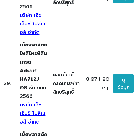
ลิกบริสุทธิ์
2566
บริษัท เอ็ช
เอ็มซี โปลีเม
อส์ จำกัด
เม็ดพลาสติก
โพลีโพรพิลีน
เกรด
Adstif
ผลิตภัณฑ์
HA712J
8.07 H2O
ดู
29.
กรดเทเรฟทา
ข้อมูล
08 ธันวาคม
eq.
ลิกบริสุทธิ์
2566
บริษัท เอ็ช
เอ็มซี โปลีเม
อส์ จำกัด
เม็ดพลาสติก