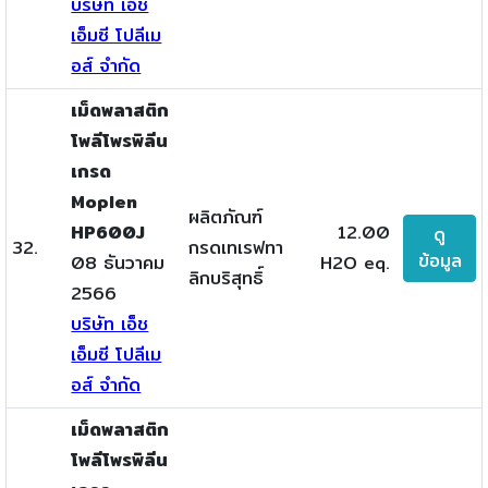
บริษัท เอ็ช
เอ็มซี โปลีเม
อส์ จำกัด
เม็ดพลาสติก
โพลีโพรพิลีน
เกรด
Moplen
ผลิตภัณฑ์
HP600J
12.00
ดู
32.
กรดเทเรฟทา
ข้อมูล
08 ธันวาคม
H2O eq.
ลิกบริสุทธิ์
2566
บริษัท เอ็ช
เอ็มซี โปลีเม
อส์ จำกัด
เม็ดพลาสติก
โพลีโพรพิลีน