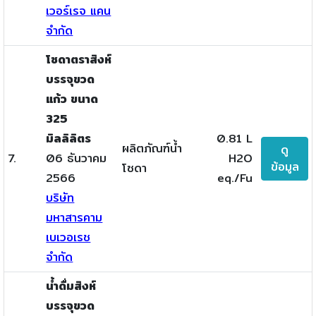
เวอร์เรจ แคน
จำกัด
โซดาตราสิงห์
บรรจุขวด
แก้ว ขนาด
325
มิลลิลิตร
0.81 L
ผลิตภัณฑ์น้ำ
ดู
7.
06 ธันวาคม
H2O
ข้อมูล
โซดา
2566
eq./Fu
บริษัท
มหาสารคาม
เบเวอเรช
จำกัด
น้ำดื่มสิงห์
บรรจุขวด