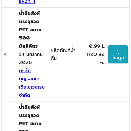
แห่งที่ 4
น้ำดื่มสิงห์
บรรจุขวด
PET ขนาด
500
มิลลิลิตร
0.99 L
ผลิตภัณฑ์น้ำ
ดู
4.
14 มกราคม
H2O eq
ข้อมูล
ดื่ม
2026
Fu
บริษัท
บุญรอดเอ
เซียเบเวอเรช
จำกัด
น้ำดื่มสิงห์
บรรจุขวด
PET ขนาด