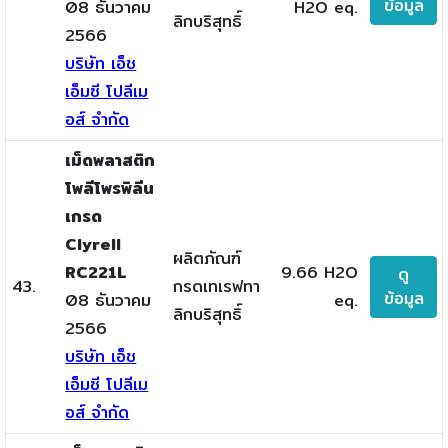
ข้อมูล
08 ธันวาคม
H2O eq.
ลิกบริสุทธิ์
2566
บริษัท เอ็ช
เอ็มซี โปลีเม
อส์ จำกัด
เม็ดพลาสติก
โพลีโพรพิลีน
เกรด
Clyrell
ผลิตภัณฑ์
RC221L
9.66 H2O
ดู
43.
กรดเทเรฟทา
ข้อมูล
08 ธันวาคม
eq.
ลิกบริสุทธิ์
2566
บริษัท เอ็ช
เอ็มซี โปลีเม
อส์ จำกัด