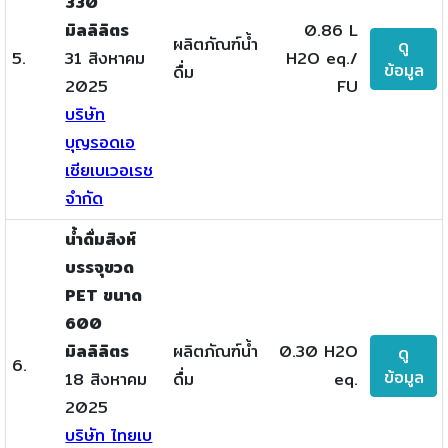
330
มิลลิลิตร
0.86 L
ผลิตภัณฑ์น้ำ
ดู
5.
31 สิงหาคม
H2O eq./
ข้อมูล
ดื่ม
2025
FU
บริษัท
บุญรอดเอ
เซียเบเวอเรช
จำกัด
น้ำดื่มสิงห์
บรรจุขวด
PET ขนาด
600
มิลลิลิตร
ผลิตภัณฑ์น้ำ
0.30 H2O
ดู
6.
ข้อมูล
18 สิงหาคม
ดื่ม
eq.
2025
บริษัท ไทยเบ