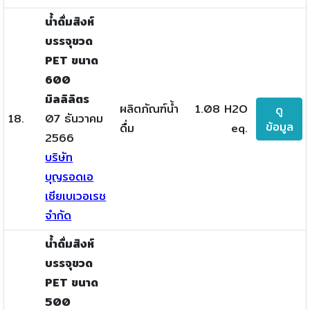
น้ำดื่มสิงห์
บรรจุขวด
PET ขนาด
600
มิลลิลิตร
ผลิตภัณฑ์น้ำ
1.08 H2O
ดู
18.
07 ธันวาคม
ข้อมูล
ดื่ม
eq.
2566
บริษัท
บุญรอดเอ
เซียเบเวอเรช
จำกัด
น้ำดื่มสิงห์
บรรจุขวด
PET ขนาด
500