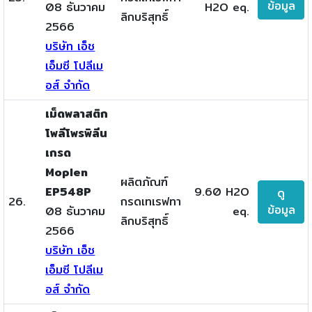
ข้อมูล
08 ธันวาคม
H2O eq.
ลิกบริสุทธิ์
2566
บริษัท เอ็ช
เอ็มซี โปลีเม
อส์ จำกัด
เม็ดพลาสติก
โพลีโพรพิลีน
เกรด
Moplen
ผลิตภัณฑ์
EP548P
9.60 H2O
ดู
26.
กรดเทเรฟทา
ข้อมูล
08 ธันวาคม
eq.
ลิกบริสุทธิ์
2566
บริษัท เอ็ช
เอ็มซี โปลีเม
อส์ จำกัด