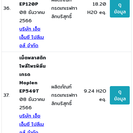
EP120P
18.20
ดู
36.
กรดเทเรฟทา
ข้อมูล
08 ธันวาคม
H2O eq.
ลิกบริสุทธิ์
2566
บริษัท เอ็ช
เอ็มซี โปลีเม
อส์ จำกัด
เม็ดพลาสติก
โพลีโพรพิลีน
เกรด
Moplen
ผลิตภัณฑ์
EP549T
9.24 H2O
ดู
37.
กรดเทเรฟทา
ข้อมูล
08 ธันวาคม
eq.
ลิกบริสุทธิ์
2566
บริษัท เอ็ช
เอ็มซี โปลีเม
อส์ จำกัด