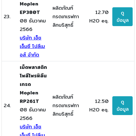
Moplen
ผลิตภัณฑ์
EP380T
12.70
ดู
23.
กรดเทเรฟทา
ข้อมูล
08 ธันวาคม
H2O eq.
ลิกบริสุทธิ์
2566
บริษัท เอ็ช
เอ็มซี โปลีเม
อส์ จำกัด
เม็ดพลาสติก
โพลีโพรพิลีน
เกรด
Moplen
ผลิตภัณฑ์
RP261T
12.50
ดู
24.
กรดเทเรฟทา
ข้อมูล
08 ธันวาคม
H2O eq.
ลิกบริสุทธิ์
2566
บริษัท เอ็ช
เอ็มซี โปลีเม