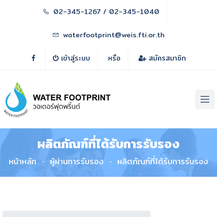
02-345-1267 / 02-345-1040
waterfootprint@weis.fti.or.th
เข้าสู่ระบบ
หรือ
สมัครสมาชิก
ผลิตภัณฑ์ที่ได้รับการรับรอง
หน้าหลัก
ผู้ผ่านการรับรอง
ผลิตภัณฑ์ที่ได้รับการรับรอง