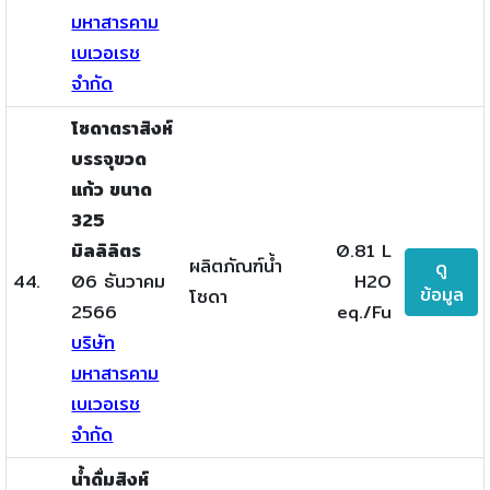
มหาสารคาม
เบเวอเรช
จำกัด
โซดาตราสิงห์
บรรจุขวด
แก้ว ขนาด
325
มิลลิลิตร
0.81 L
ผลิตภัณฑ์น้ำ
ดู
44.
06 ธันวาคม
H2O
ข้อมูล
โซดา
2566
eq./Fu
บริษัท
มหาสารคาม
เบเวอเรช
จำกัด
น้ำดื่มสิงห์