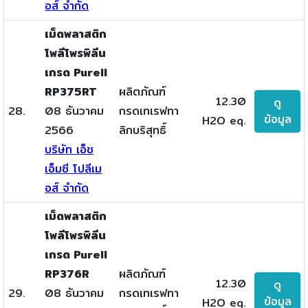
อส์ จำกัด
เม็ดพลาสติก
โพลีโพรพิลีน
เกรด Purell
RP375RT
ผลิตภัณฑ์
12.30
ดู
28.
08 ธันวาคม
กรดเทเรฟทา
ข้อมูล
H2O eq.
2566
ลิกบริสุทธิ์
บริษัท เอ็ช
เอ็มซี โปลีเม
อส์ จำกัด
เม็ดพลาสติก
โพลีโพรพิลีน
เกรด Purell
RP376R
ผลิตภัณฑ์
12.30
ดู
29.
08 ธันวาคม
กรดเทเรฟทา
ข้อมูล
H2O eq.