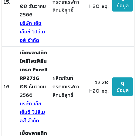
15.
กรดเทเรฟทา
ข้อมูล
08 ธันวาคม
H2O eq.
ลิกบริสุทธิ์
2566
บริษัท เอ็ช
เอ็มซี โปลีเม
อส์ จำกัด
เม็ดพลาสติก
โพลีโพรพิลีน
เกรด Purell
RP271G
ผลิตภัณฑ์
12.20
ดู
16.
08 ธันวาคม
กรดเทเรฟทา
ข้อมูล
H2O eq.
2566
ลิกบริสุทธิ์
บริษัท เอ็ช
เอ็มซี โปลีเม
อส์ จำกัด
เม็ดพลาสติก