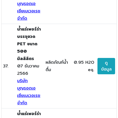
บุญรอดเอ
เซียเบเวอเรช
จำกัด
น้ำแร่เพอร์ร่า
บรรจุขวด
PET ขนาด
500
มิลลิลิตร
ผลิตภัณฑ์น้ำ
0.95 H2O
ดู
37.
07 ธันวาคม
ข้อมูล
ดื่ม
eq.
2566
บริษัท
บุญรอดเอ
เซียเบเวอเรช
จำกัด
น้ำแร่เพอร์ร่า