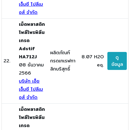
เอ็มซี โปลีเม
อส์ จำกัด
เม็ดพลาสติก
โพลีโพรพิลีน
เกรด
Adstif
ผลิตภัณฑ์
HA712J
8.07 H2O
ดู
22.
กรดเทเรฟทา
ข้อมูล
08 ธันวาคม
eq.
ลิกบริสุทธิ์
2566
บริษัท เอ็ช
เอ็มซี โปลีเม
อส์ จำกัด
เม็ดพลาสติก
โพลีโพรพิลีน
เกรด