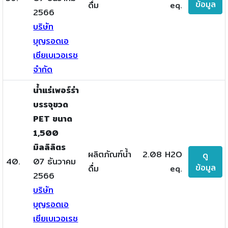
ข้อมูล
ดื่ม
eq.
2566
บริษัท
บุญรอดเอ
เซียเบเวอเรช
จำกัด
น้ำแร่เพอร์ร่า
บรรจุขวด
PET ขนาด
1,500
มิลลิลิตร
ผลิตภัณฑ์น้ำ
2.08 H2O
ดู
40.
07 ธันวาคม
ข้อมูล
ดื่ม
eq.
2566
บริษัท
บุญรอดเอ
เซียเบเวอเรช