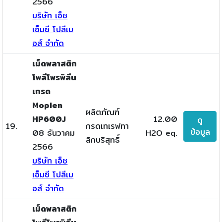
2566
บริษัท เอ็ช
เอ็มซี โปลีเม
อส์ จำกัด
เม็ดพลาสติก
โพลีโพรพิลีน
เกรด
Moplen
ผลิตภัณฑ์
HP600J
12.00
ดู
19.
กรดเทเรฟทา
ข้อมูล
08 ธันวาคม
H2O eq.
ลิกบริสุทธิ์
2566
บริษัท เอ็ช
เอ็มซี โปลีเม
อส์ จำกัด
เม็ดพลาสติก