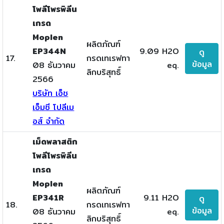
โพลีโพรพิลีน
เกรด
Moplen
ผลิตภัณฑ์
EP344N
9.09 H2O
ดู
17.
กรดเทเรฟทา
ข้อมูล
08 ธันวาคม
eq.
ลิกบริสุทธิ์
2566
บริษัท เอ็ช
เอ็มซี โปลีเม
อส์ จำกัด
เม็ดพลาสติก
โพลีโพรพิลีน
เกรด
Moplen
ผลิตภัณฑ์
EP341R
9.11 H2O
ดู
18.
กรดเทเรฟทา
ข้อมูล
08 ธันวาคม
eq.
ลิกบริสุทธิ์