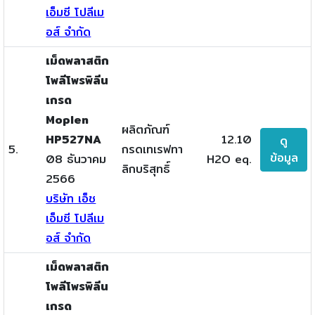
เอ็มซี โปลีเม
อส์ จำกัด
เม็ดพลาสติก
โพลีโพรพิลีน
เกรด
Moplen
ผลิตภัณฑ์
HP527NA
12.10
ดู
5.
กรดเทเรฟทา
ข้อมูล
08 ธันวาคม
H2O eq.
ลิกบริสุทธิ์
2566
บริษัท เอ็ช
เอ็มซี โปลีเม
อส์ จำกัด
เม็ดพลาสติก
โพลีโพรพิลีน
เกรด