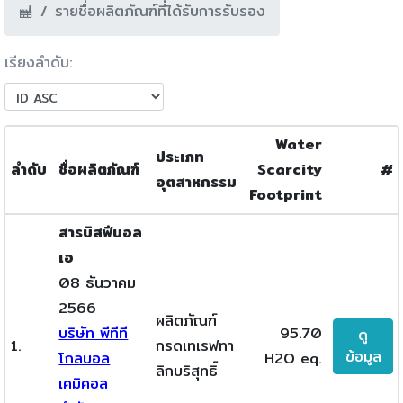
รายชื่อผลิตภัณฑ์ที่ได้รับการรับรอง
เรียงลำดับ:
Water
ประเภท
ลำดับ
ชื่อผลิตภัณฑ์
Scarcity
#
อุตสาหกรรม
Footprint
สารบิสฟีนอล
เอ
08 ธันวาคม
2566
ผลิตภัณฑ์
บริษัท พีทีที
95.70
ดู
1.
กรดเทเรฟทา
ข้อมูล
โกลบอล
H2O eq.
ลิกบริสุทธิ์
เคมิคอล